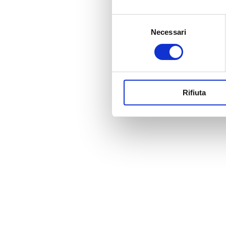
Selezione
Necessari
del
consenso
Rifiuta